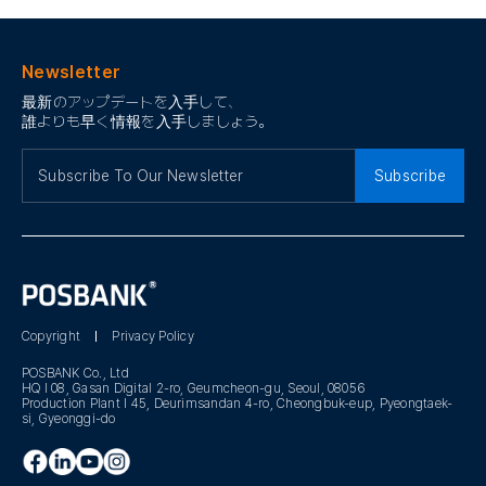
Newsletter
最新のアップデートを入手して、
誰よりも早く情報を入手しましょう。
Subscribe
Copyright
Privacy Policy
POSBANK Co., Ltd
HQ I 08, Gasan Digital 2-ro, Geumcheon-gu, Seoul, 08056
Production Plant I 45, Deurimsandan 4-ro, Cheongbuk-eup, Pyeongtaek-
si, Gyeonggi-do