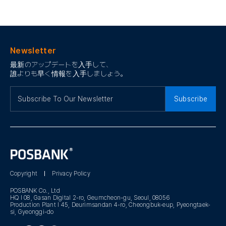
Newsletter
最新のアップデートを入手して、
誰よりも早く情報を入手しましょう。
Subscribe
Copyright
Privacy Policy
POSBANK Co., Ltd
HQ I 08, Gasan Digital 2-ro, Geumcheon-gu, Seoul, 08056
Production Plant I 45, Deurimsandan 4-ro, Cheongbuk-eup, Pyeongtaek-
si, Gyeonggi-do