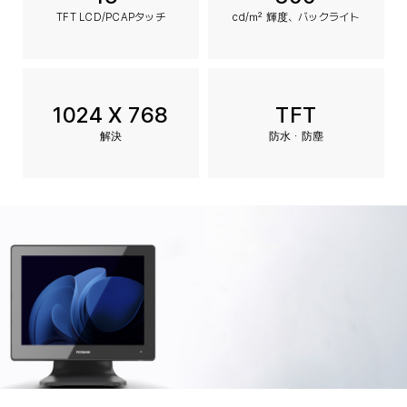
TFT LCD/PCAPタッチ
cd/㎡ 輝度、バックライト
1024 X 768
TFT
解決
防水・防塵