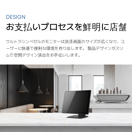
DESIGN
お支払いプロセスを鮮明に
店舗
ウルトラシンベゼルのモニターは決済画面のサイズが広くなり、ユ
ーザーに快適で便利な環境を作り出します。 製品デザインがスリ
ムで空間デザイン演出をお手伝いします。