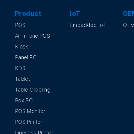
Product
IoT
OE
POS
Embedded IoT
OE
All-in-one POS
Kiosk
Panel PC
KDS
Tablet
Table Ordering
Box PC
POS Monitor
POS Printer
Linerless Printer