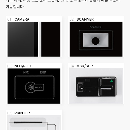
가능합니다.
01
CAMERA
02
SCANNER
03
NFC/RFID
04
MSR/SCR
05
PRINTER