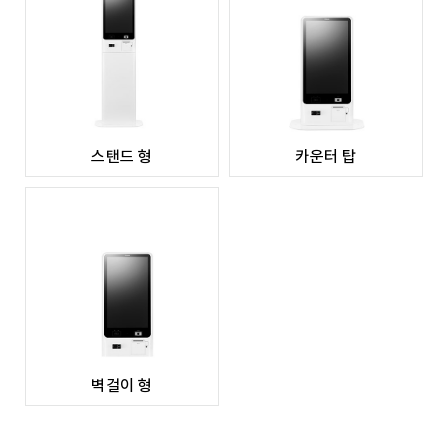
스탠드 형
카운터 탑
벽걸이 형