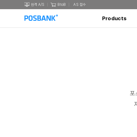
원격 A/S
BtoB
AS 접수
Products
포