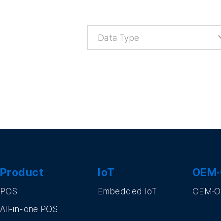
Product
IoT
OEM
POS
Embedded IoT
OEM·
All-in-one POS